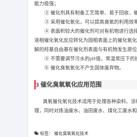
能力极强；
②
催化剂具有制备工艺简单、易于回收、
③
采用催化氧化，可以提高臭氧的利用效
④
表面积较大的催化剂可对有机物进行选
液相催化氧化反应转化为固相表面上的催化氧化
解的羟基自由基在催化剂表面与有机物发生原位
⑤
不需要调节污水的
pH
值，常温常压下的
⑥
催化臭氧氧化不产生固体废弃物。
3
催化臭氧氧化应用范围
臭氧催化氧化技术适用于处理各种染料、涂
理，同时对炼油废水、油田废水、煤化工废水
标签：
催化臭氧氧化技术