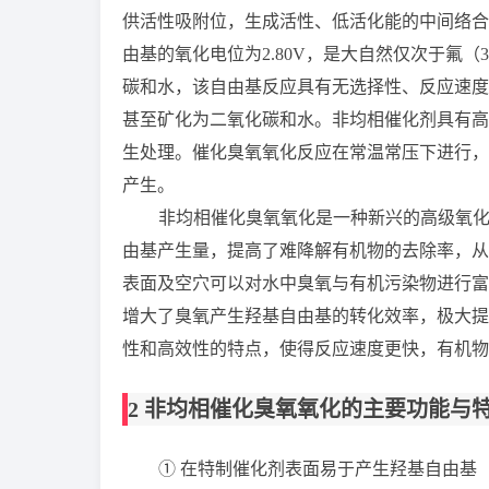
供活性吸附位，生成活性、低活化能的中间络合
由基的氧化电位为
2.80V
，是大自然仅次于氟（
3
碳和水，该自由基反应具有无选择性、反应速度
甚至矿化为二氧化碳和水。非均相催化剂具有高
生处理。催化臭氧氧化反应在常温常压下进行，
产生。
非均相催化臭氧氧化是一种新兴的高级氧
由基产生量，提高了难降解有机物的去除率，从
表面及空穴可以对水中臭氧与有机污染物进行富
增大了臭氧产生羟基自由基的转化效率，极大提
性和高效性的特点，使得反应速度更快，有机物
2
非均相催化臭氧氧化的主要功能与
①
在特制催化剂表面易于产生羟基自由基